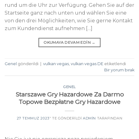
rund um die Uhr zur Verfügung. Gehen Sie auf der
Startseite ganz nach unten und wählen Sie eine
von den drei Möglichkeiten, wie Sie gerne Kontakt
zum Kundendienst aufnehmen […]
OKUMAYA DEVAM EDIN
→
Genel
gönderildi
|
vulkan vegas
,
vulkan vegas DE
etiketlendi
Bir yorum bırak
GENEL
Starszawe Gry Hazardowe Za Darmo
Topowe Bezpłatne Gry Hazardowe
27 TEMMUZ 2023
’' TE GÖNDERILDI
ADMIN
TARAFINDAN