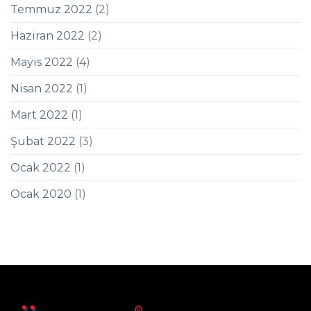
Temmuz 2022
(2)
Haziran 2022
(2)
Mayıs 2022
(4)
Nisan 2022
(1)
Mart 2022
(1)
Şubat 2022
(3)
Ocak 2022
(1)
Ocak 2020
(1)