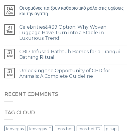
Οι ορμόνες παίζουν καθοριστικό ρόλο στις σχέσεις
04
Ağu
και την αγάπη
Celebrities&#39 Option: Why Woven
31
Tem
Luggage Have Turn into a Staple in
Luxurious Trend
CBD-Infused Bathtub Bombs for a Tranquil
31
Tem
Bathing Ritual
Unlocking the Opportunity of CBD for
31
Tem
Animals: A Complete Guideline
RECENT COMMENTS
TAG CLOUD
leovegas
leovegas IE
mostbet
mostbet TR
pinup