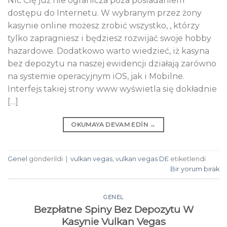
Nic Cię już nie ogranicza poza posiadaniem
dostępu do Internetu. W wybranym przez żony
kasynie online możesz zrobić wszystko, , którzy
tylko zapragniesz i będziesz rozwijać swoje hobby
hazardowe. Dodatkowo warto wiedzieć, iż kasyna
bez depozytu na naszej ewidencji działają zarówno
na systemie operacyjnym iOS, jak i Mobilne.
Interfejs takiej strony www wyświetla się dokładnie
[…]
OKUMAYA DEVAM EDIN
→
Genel
gönderildi
|
vulkan vegas
,
vulkan vegas DE
etiketlendi
Bir yorum bırak
GENEL
Bezpłatne Spiny Bez Depozytu W
Kasynie Vulkan Vegas