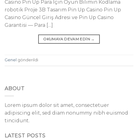
Casino Pin Up Para Için Oyun Bilimin Kodlama
robotik Proje 3B Tasarım Pin Up Casino Pin Up
Casino Güncel Giriş Adresi ve Pin Up Casino
Garantisi — Para […]
OKUMAYA DEVAM EDIN
→
Genel
gönderildi
ABOUT
Lorem ipsum dolor sit amet, consectetuer
adipiscing elit, sed diam nonummy nibh euismod
tincidunt.
LATEST POSTS