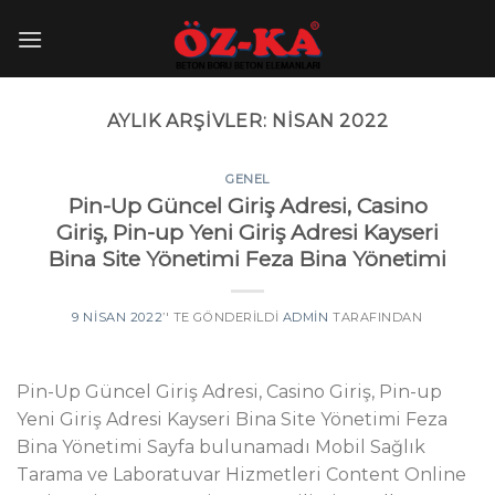
Skip
to
content
AYLIK ARŞIVLER:
NISAN 2022
GENEL
Pin-Up Güncel Giriş Adresi, Casino
Giriş, Pin-up Yeni Giriş Adresi Kayseri
Bina Site Yönetimi Feza Bina Yönetimi
9 NISAN 2022
’' TE GÖNDERILDI
ADMIN
TARAFINDAN
Pin-Up Güncel Giriş Adresi, Casino Giriş, Pin-up
Yeni Giriş Adresi Kayseri Bina Site Yönetimi Feza
Bina Yönetimi Sayfa bulunamadı Mobil Sağlık
Tarama ve Laboratuvar Hizmetleri Content Online