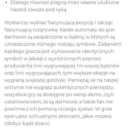
Dlatego również pragną mieć własne ulubione
hazard zawsze pod ręką.
Wystarczy wybrać fascynującą pozycję i zacząć
fascynującą rozgrywkę. Każde automaty do gier
darmowo są zaopatrzone w bębny, w których są
umieszczone różnego rodzaju symbole. Zadaniem
każdego gracza jest wylosowanie identycznych
symboli w jakiejś z wyróżnionych poprzez
producenta linii wygrywającej. Im więcej bębnów
oraz linii wygrywających, tym większe okazje na
wygraną większej gotówki. Pamiętaj, że na naszej
witrynie nie wygrasz autentycznych pieniędzy,
wszystkie gry są dostępne po wersji demo, czyli
ustanowieniem, że są darmowe, a także fan nie
powinna z ich pomocą niczego zyskać. W grze
operujesz wirtualnymi żetonami, jakie możesz
zdobyć bądź stracić.