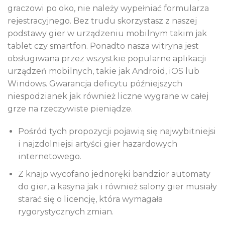
graczowi po oko, nie należy wypełniać formularza
rejestracyjnego. Bez trudu skorzystasz z naszej
podstawy gier w urządzeniu mobilnym takim jak
tablet czy smartfon. Ponadto nasza witryna jest
obsługiwana przez wszystkie popularne aplikacji
urządzeń mobilnych, takie jak Android, iOS lub
Windows. Gwarancja deficytu późniejszych
niespodzianek jak również liczne wygrane w całej
grze na rzeczywiste pieniądze.
Pośród tych propozycji pojawią się najwybitniejsi
i najzdolniejsi artyści gier hazardowych
internetowego.
Z knajp wycofano jednoręki bandzior automaty
do gier, a kasyna jak i również salony gier musiały
starać się o licencję, która wymagała
rygorystycznych zmian.