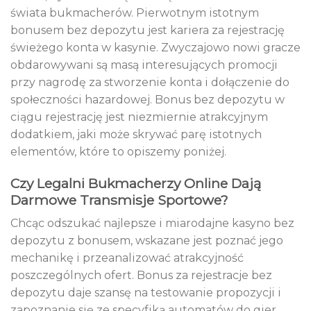
świata bukmacherów. Pierwotnym istotnym
bonusem bez depozytu jest kariera za rejestrację
świeżego konta w kasynie. Zwyczajowo nowi gracze
obdarowywani są masą interesujących promocji
przy nagrodę za stworzenie konta i dołączenie do
społeczności hazardowej. Bonus bez depozytu w
ciągu rejestrację jest niezmiernie atrakcyjnym
dodatkiem, jaki może skrywać parę istotnych
elementów, które to opiszemy poniżej.
Czy Legalni Bukmacherzy Online Dają
Darmowe Transmisje Sportowe?
Chcąc odszukać najlepsze i miarodajne kasyno bez
depozytu z bonusem, wskazane jest poznać jego
mechanikę i przeanalizować atrakcyjność
poszczególnych ofert. Bonus za rejestracje bez
depozytu daje szansę na testowanie propozycji i
zapoznanie się ze specyfiką automatów do gier.