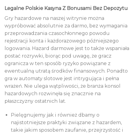
Legalne Polskie Kasyna Z Bonusami Bez Depozytu
Gry hazardowe na naszej witrynie można
wypróbować absolutnie za darmo, bez wymagania
przeprowadzania czasochłonnego powodu
rejestracji konta i każdorazowego późniejszego
logowania. Hazard darmowe jest to także wspaniała
postać rozrywki, biorąc pod uwagę, że gracz
ogranicza w ten sposób ryzyko powiązane z
ewentualną utratą środków finansowych. Ponadto
gra w automaty slotowe jest intrygująca i pełna
wrażeń. Nie ulega wątpliwości, że branża konsol
hazardowych rozwinęła się znacznie na
płaszczyzny ostatnich lat.
Pielęgnujemy jak i również dbamy o
najistotniejsze praktyki związane z hazardem,
takie jakim sposobem zaufanie, przejrzystość i