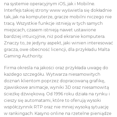
na systemie operacyjnym iOS, jak i Mobilne.
Interfejs takiej strony www wyświetla się dokładnie
tak, jak na komputerze, gracze mobilni niczego nie
tracą. Wszystkie funkcje istnieją w tych samych
miejscach, czasem istnieją nawet ustawione
bardziej intuicyjnie, niż pod ekranie komputera.
Znaczy to, że jedyny aspekt, jaki winien interesować
gracza, owe obecność licencji, dla przykładu Malta
Gaming Authority.
Firma określa na jakości oraz przykłada uwagę do
każdego szczegółu. Wytwarza niesamowitych
doznań klientom poprzez dopracowaną grafikę,
zjawiskowe animacje, wyniki 3D oraz niesamowitą
ścieżkę dźwiękową. Od 1996 roku działa na rynku i
cieszy się automatami, które to oferują wysoki
współczynnik RTP oraz nie mniej wysoką sytuację
w rankingach. Kasyno online na rzetelne pieniądze