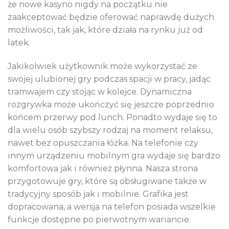
że nowe kasyno nigdy na początku nie
zaakceptować będzie oferować naprawdę dużych
możliwości, tak jak, które działa na rynku już od
latek.
Jakikolwiek użytkownik może wykorzystać ze
swojej ulubionej gry podczas spacji w pracy, jadąc
tramwajem czy stojąc w kolejce. Dynamiczna
rozgrywka może ukończyć się jeszcze poprzednio
końcem przerwy pod lunch. Ponadto wydaje się to
dla wielu osób szybszy rodzaj na moment relaksu,
nawet bez opuszczania łóżka. Na telefonie czy
innym urządzeniu mobilnym gra wydaje się bardzo
komfortowa jak i również płynna. Nasza strona
przygotowuje gry, które są obsługiwane także w
tradycyjny sposób jak i mobilnie. Grafika jest
dopracowana, a wersja na telefon posiada wszelkie
funkcje dostępne po pierwotnym wariancie.