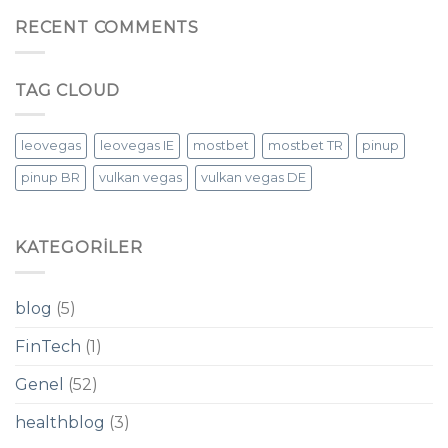
RECENT COMMENTS
TAG CLOUD
leovegas
leovegas IE
mostbet
mostbet TR
pinup
pinup BR
vulkan vegas
vulkan vegas DE
KATEGORILER
blog
(5)
FinTech
(1)
Genel
(52)
healthblog
(3)