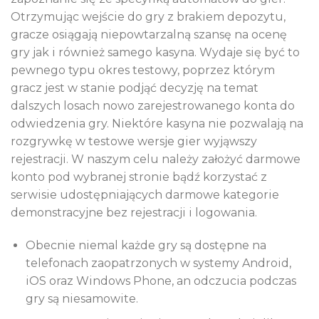
Otrzymując wejście do gry z brakiem depozytu,
gracze osiągają niepowtarzalną szansę na ocenę
gry jak i również samego kasyna. Wydaje się być to
pewnego typu okres testowy, poprzez którym
gracz jest w stanie podjąć decyzję na temat
dalszych losach nowo zarejestrowanego konta do
odwiedzenia gry. Niektóre kasyna nie pozwalają na
rozgrywkę w testowe wersje gier wyjąwszy
rejestracji. W naszym celu należy założyć darmowe
konto pod wybranej stronie bądź korzystać z
serwisie udostępniających darmowe kategorie
demonstracyjne bez rejestracji i logowania.
Obecnie niemal każde gry są dostępne na
telefonach zaopatrzonych w systemy Android,
iOS oraz Windows Phone, an odczucia podczas
gry są niesamowite.