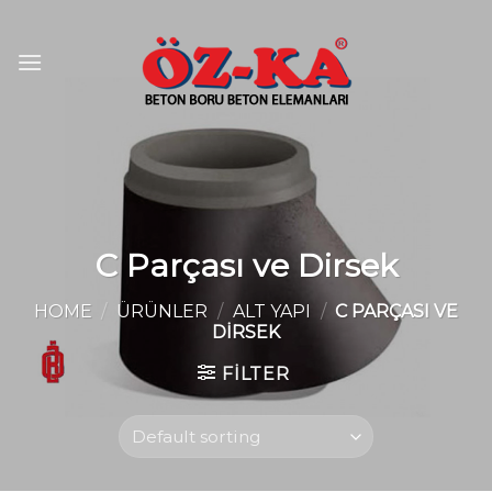
Skip
to
content
C Parçası ve Dirsek
HOME
/
ÜRÜNLER
/
ALT YAPI
/
C PARÇASI VE
DIRSEK
FILTER