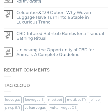
Ağu
και την αγάπη
Celebrities&#39 Option: Why Woven
31
Tem
Luggage Have Turn into a Staple in
Luxurious Trend
CBD-Infused Bathtub Bombs for a Tranquil
31
Tem
Bathing Ritual
Unlocking the Opportunity of CBD for
31
Tem
Animals: A Complete Guideline
RECENT COMMENTS
TAG CLOUD
leovegas
leovegas IE
mostbet
mostbet TR
pinup
pinup BR
vulkan vegas
vulkan vegas DE