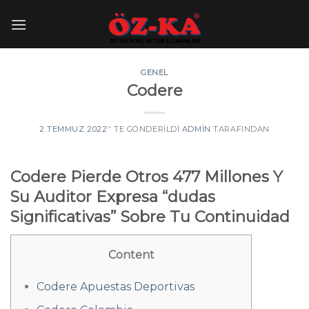
Skip
to
content
GENEL
Codere
2 TEMMUZ 2022
’' TE GÖNDERILDI
ADMIN
TARAFINDAN
Codere Pierde Otros 477 Millones Y
Su Auditor Expresa “dudas
Significativas” Sobre Tu Continuidad
Content
Codere Apuestas Deportivas