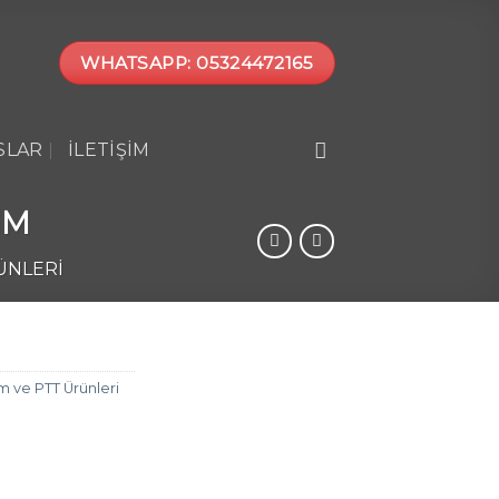
WHATSAPP: 05324472165
SLAR
İLETIŞIM
MM
ÜNLERI
m ve PTT Ürünleri