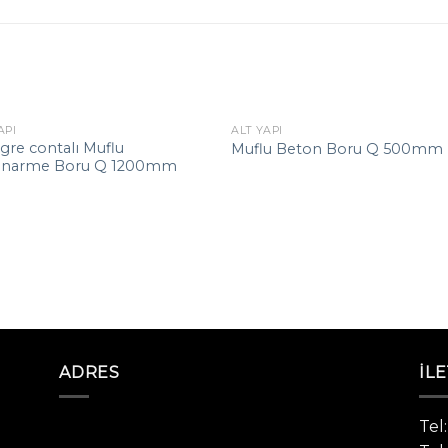
API
ALT YAPI
gre contalı Muflu
Muflu Beton Boru Q 500mm
onarme Boru Q 1200mm
ADRES
İLE
Tel