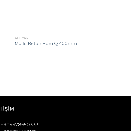
ALT YAPI
Muflu Beton Boru Q 400mm
TIŞIM
: +905378650333