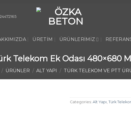
24472165
AKKIMIZDA
ÜRETIM
ÜRÜNLERIMIZ
REFERAN
ürk Telekom Ek Odası 480×680 
/
ÜRÜNLER
/
ALT YAPI
/
TÜRK TELEKOM VE PTT ÜR
Categories:
Alt Yapı
,
Türk Teleko