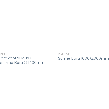
YAPI
ALT YAPI
gre contalı Muflu
Sürme Boru 1000X2000mm
onarme Boru Q 1400mm