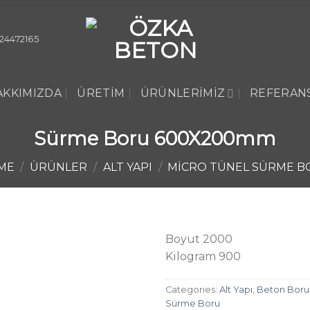
24472165
AKKIMIZDA
ÜRETIM
ÜRÜNLERIMIZ
REFERAN
Sürme Boru 600X200mm
ME
/
ÜRÜNLER
/
ALT YAPI
/
MICRO TÜNEL SÜRME B
Boyut 2000
Kilogram 900
Categories:
Alt Yapı
,
Beton Boru
Sürme Boru