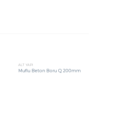
ALT YAPI
Muflu Beton Boru Q 200mm
ALT YAPI
Sürme Boru 1