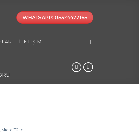
WHATSAPP: 05324472165
SLAR
İLETIŞIM
ORU
,
Micro Tünel