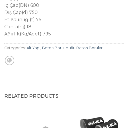
İç Çap(DN) 600
Dış Çap(d) 750
Et Kalınlığı(t) 75
Conta(hj) 18
Ağırlık(Kg/Adet) 795
Categories:
Alt Yapı
,
Beton Boru
,
Muflu Beton Borular
RELATED PRODUCTS