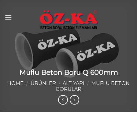
Skip
to
content
Muflu Beton Boru Q 600mm
HOME
/
ÜRÜNLER
/
ALT YAPI
/
MUFLU BETON
BORULAR