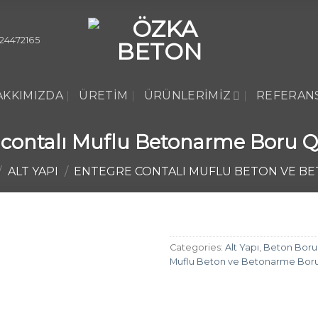
24472165
AKKIMIZDA
ÜRETIM
ÜRÜNLERIMIZ
REFERAN
 contalı Muflu Betonarme Boru
/
ALT YAPI
/
ENTEGRE CONTALI MUFLU BETON VE B
Categories:
Alt Yapı
,
Beton Boru
Muflu Beton ve Betonarme Boru