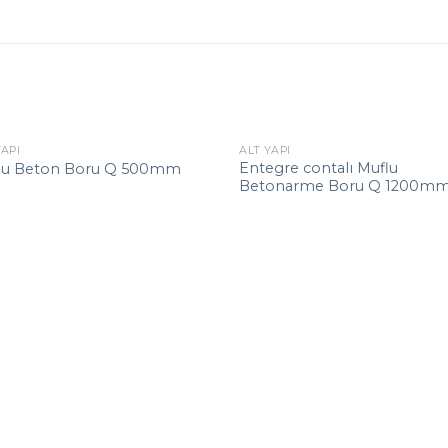
YAPI
ALT YAPI
Entegre contalı Muflu
lu Beton Boru Q 500mm
Betonarme Boru Q 1200m