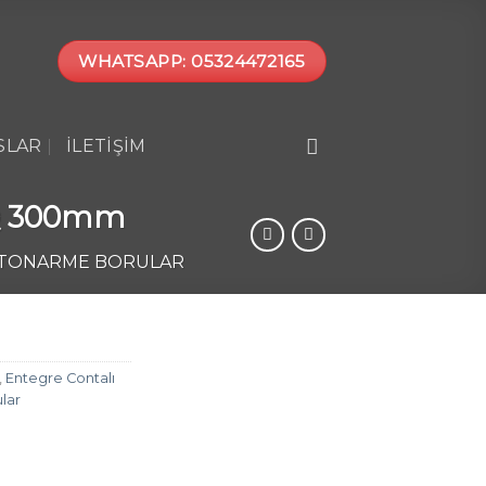
WHATSAPP: 05324472165
SLAR
İLETIŞIM
 Q 300mm
ETONARME BORULAR
,
Entegre Contalı
lar