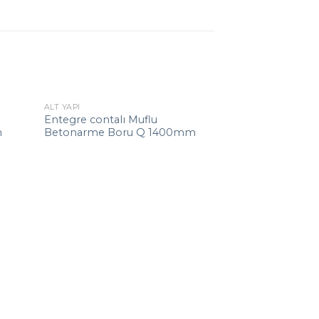
ALT YAPI
Entegre contalı Muflu
m
Betonarme Boru Q 1400mm
ALT YAPI
Muflu Beton B