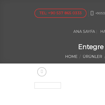
Skip
to
TEL: +90 537 865 0333
+9053
content
ANA SAYFA
H
Entegre
HOME
/
ÜRÜNLER