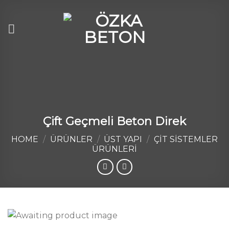
Skip
to
content
Çift Geçmeli Beton Direk
HOME
/
ÜRÜNLER
/
ÜST YAPI
/
ÇIT SISTEMLER
ÜRÜNLERI