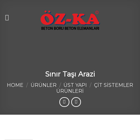
Skip
to
content
Sınır Taşı Arazi
HOME
/
ÜRÜNLER
/
ÜST YAPI
/
ÇIT SISTEMLER
ÜRÜNLERI