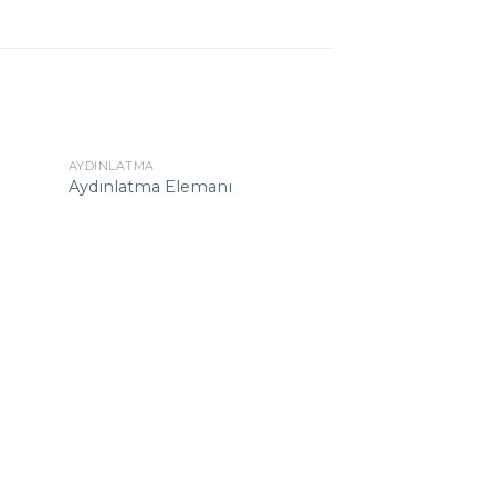
AYDINLATMA
Aydınlatma Elemanı
PEYZAJ ÜRÜNLERI
Asfalt