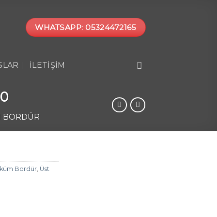
WHATSAPP: 05324472165
SLAR
İLETIŞIM
10
M BORDÜR
öküm Bordür
,
Üst