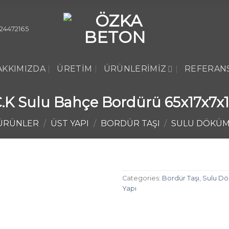
24472165
AKKIMIZDA
ÜRETIM
ÜRÜNLERIMIZ
REFERAN
.K Sulu Bahçe Bordürü 65x17x7x
ÜRÜNLER
/
ÜST YAPI
/
BORDÜR TAŞI
/
SULU DÖKÜ
Categories:
Bordür Taşı
,
Sulu D
Yapı