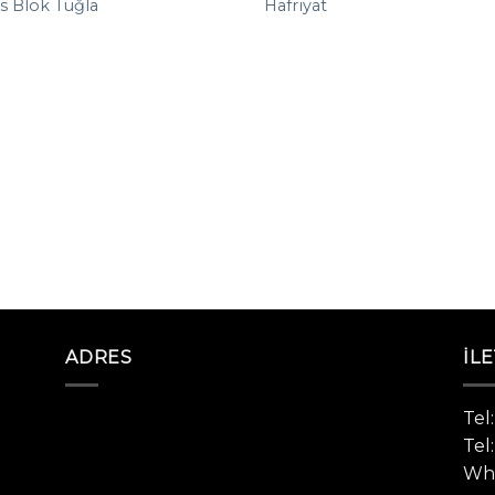
s Blok Tuğla
Hafriyat
ADRES
İLE
Tel
Tel
Wha