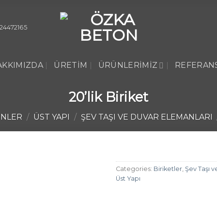
24472165
AKKIMIZDA
ÜRETIM
ÜRÜNLERIMIZ
REFERAN
20’lik Biriket
NLER
/
ÜST YAPI
/
ŞEV TAŞI VE DUVAR ELEMANLARI
Categories:
Biriketler
,
Şev Taşı v
Üst Yapı