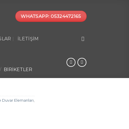
WHATSAPP: 05324472165
SLAR
İLETIŞIM
/
BIRIKETLER
e Duvar Elemanları
,