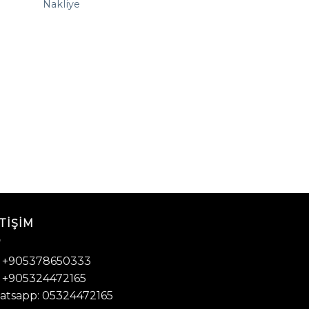
Nakliye
PEYZAJ ÜRÜNLERI
Çim
TIŞIM
: +905378650333
: +905324472165
tsapp: 05324472165