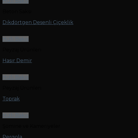
Hızlı Bakış
Beton Saksı
Dikdörtgen Desenli Çiçeklik
Hızlı Bakış
Peyzaj Ürünleri
Hasır Demir
Hızlı Bakış
Peyzaj Ürünleri
Toprak
Hızlı Bakış
Şömine ve Kameriyeler
Pergola