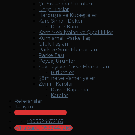
Çit Sistemler Ürünleri
Doğal Taşlar
Harpuşta ve Küpeşteler
Karo Simon Dekor
Dekor Karo
Kent Mobilyaları ve Çiçeklikler
Kumlamalı Parke Taşı
Oluk Taşları
Park ve Sınır Elemanları
Parke Taşı
Peyzaj Ürünleri
Şev Taşı ve Duvar Elemanları
Biriketler
Şömine ve Kameriyeler
Zemin Karoları
Duvar Kaplama
Karolar
Referanslar
İletişim
Tel: +90 537 865 0333
+905324472165
Whatsapp: 05324472165