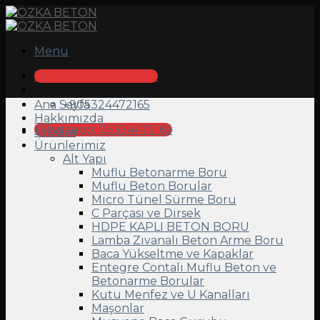
Skip
to
content
Menu
Tel: +90 537 865 0333
Ana Sayfa
+905324472165
Hakkımızda
Whatsapp: 05324472165
Üretim
Ürünlerimiz
Alt Yapı
Muflu Betonarme Boru
Muflu Beton Borular
Micro Tünel Sürme Boru
C Parçası ve Dirsek
HDPE KAPLI BETON BORU
Lamba Zıvanalı Beton Arme Boru
Baca Yükseltme ve Kapaklar
Entegre Contalı Muflu Beton ve
Betonarme Borular
Kutu Menfez ve U Kanalları
Maşonlar