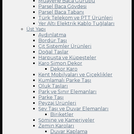
Muayene Baca Gurubu
Parsel Baca Gövdesi
Parsel Baca Tabanı
Türk Telekom ve PTT Ürünleri
Yer Altı Elektrik Kablo Tuğlaları
Üst Yapı
Aydınlatma
Bordür Taşı
Çit Sistemler Ürünleri
Doğal Taşlar
Harpuşta ve Küpeşteler
Karo Simon Dekor
Dekor Karo
Kent Mobilyaları ve Çiçeklikler
Kumlamalı Parke Taşı
Oluk Taşları
Park ve Sınır Elemanları
Parke Taşı
Peyzaj Ürünleri
Şev Taşı ve Duvar Elemanları
Biriketler
Şömine ve Kameriyeler
Zemin Karoları
Duvar Kaplama