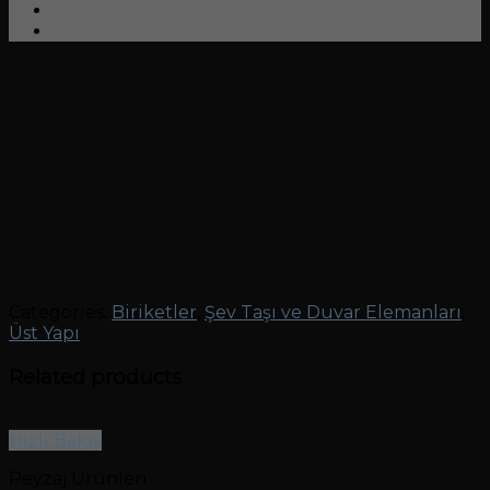
Categories:
Biriketler
,
Şev Taşı ve Duvar Elemanları
,
Üst Yapı
Related products
Hızlı Bakış
Peyzaj Ürünleri