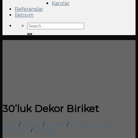
Karolar
Referanslar
İletişim
Search
for:
30’luk Dekor Biriket
Home
/
Ürünler
/
Üst Yapı
/
Şev Taşı ve Duvar
Elemanları
/
Biriketler