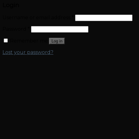
Login
Username or email address
*
Password
*
Remember me
Log in
Lost your password?