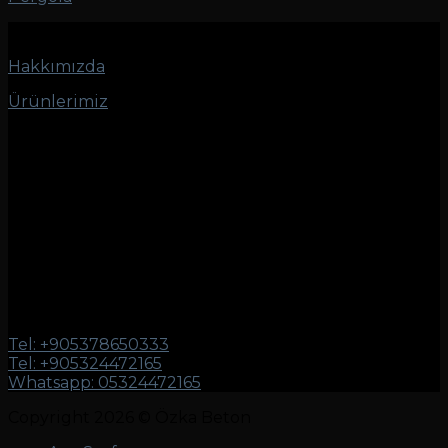
Hakkımızda
Ürünlerimiz
Adres
İletişim
Tel: +905378650333
Tel: +905324472165
Whatsapp: 05324472165
Copyright 2026 © Özka Beton