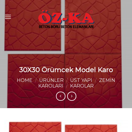
Skip
to
content
30X30 Örümcek Model Karo
HOME
/
ÜRÜNLER
/
ÜST YAPI
/
ZEMIN
KAROLARI
/
KAROLAR