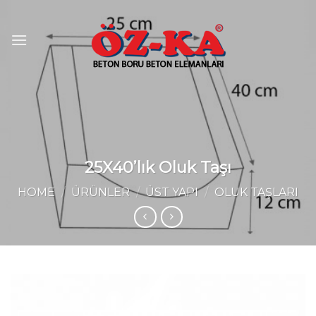
Skip
to
content
25X40’lık Oluk Taşı
HOME
/
ÜRÜNLER
/
ÜST YAPI
/
OLUK TAŞLARI