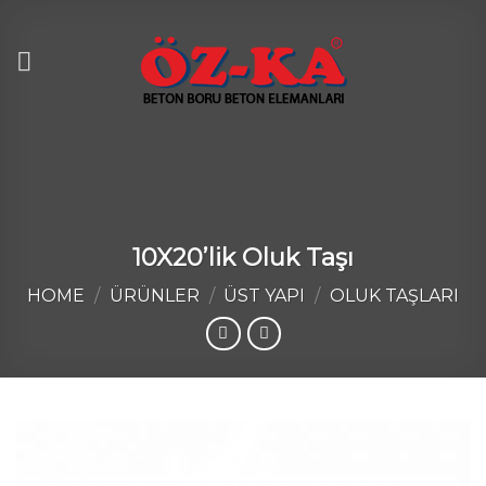
Skip
to
content
10X20’lik Oluk Taşı
HOME
/
ÜRÜNLER
/
ÜST YAPI
/
OLUK TAŞLARI