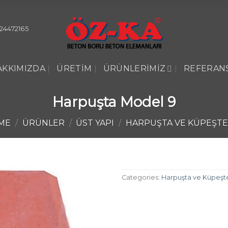
24472165
AKKIMIZDA
ÜRETIM
ÜRÜNLERIMIZ
REFERAN
Harpuşta Model 9
ME
/
ÜRÜNLER
/
ÜST YAPI
/
HARPUŞTA VE KÜPEŞT
Categories:
Harpuşta ve Küpeşt