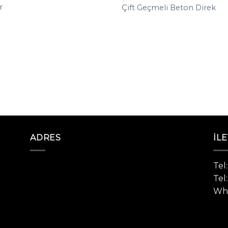
r
Çift Geçmeli Beton Direk
ADRES
İLE
Tel
Tel
Wha