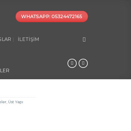
WHATSAPP: 05324472165
SLAR
İLETIŞIM
ELER
eler
,
Üst Yapı