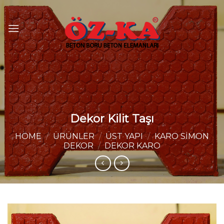
Skip
to
content
Dekor Kilit Taşı
HOME
/
ÜRÜNLER
/
ÜST YAPI
/
KARO SIMON
DEKOR
/
DEKOR KARO